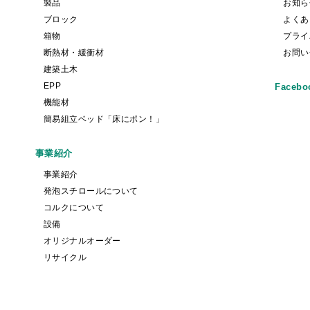
製品
お知ら
ブロック
よくあ
箱物
プライ
断熱材・緩衝材
お問い
建築土木
EPP
Facebo
機能材
簡易組立ベッド「床にポン！」
事業紹介
事業紹介
発泡スチロールについて
コルクについて
設備
オリジナルオーダー
リサイクル