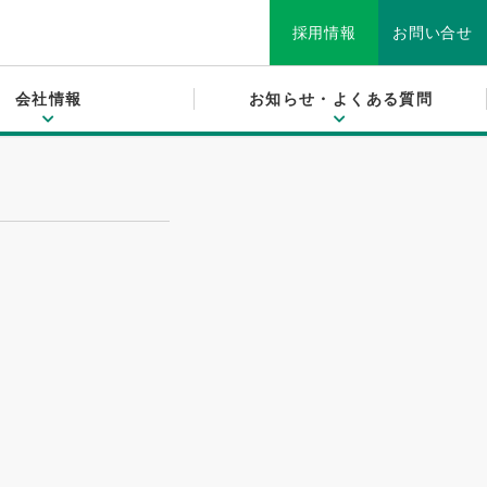
採用情報
お問い合せ
会社情報
お知らせ・よくある質問
選ばれる理由
発泡スチロールについて
ブロック
グループ会社
よくある質問
設備
断熱材・緩衝材
社長メッセージ
お問い合せ
リサイクル
発泡ポリプロピレン
沿革・歴史
簡易組立ベッド「床にポン！」