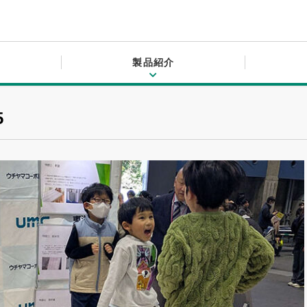
お知らせ
製品紹介
5
東洋コルクについて
事業紹介
製品紹介
会社情報
お知らせ・よくある質問
WORKS
PRODUCTS
COMPANY
ABOUT
INFORMATION
東洋コルクについて
事業紹介
製品
会社概要
お知らせ
コルクについて
箱物
品質・環境方針
プライバシーポリシー
オリジナルオーダー
建築土木
経営理念
機能材
採用情報