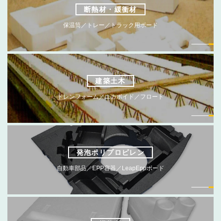
断熱材・緩衝材
保温筒／トレー／トラック用ボード
建築土木
ドレンフォーム／ユカボイド／フロート
発泡ポリプロピレン
自動車部品／EPP容器／LeapEppボード