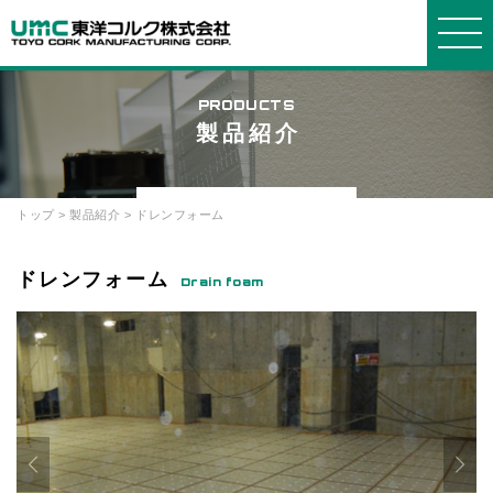
PRODUCTS
製品紹介
東洋コルクについて
事業紹介
製品紹介
会社情報
お知らせ・よくある質問
WORKS
PRODUCTS
COMPANY
ABOUT
INFORMATION
トップ
>
製品紹介
> ドレンフォーム
東洋コ
事業紹
製品
会社概
選ばれ
発泡ス
ブロッ
グルー
お知ら
よくあ
ルクについ
介
要
る理由
チロールに
ク
プ会社
せ
る質問
て
ついて
ドレンフォーム
Drain foam
箱物
品質・
断熱
社長メ
プライ
お問い
環境方針
コルク
材・緩衝材
ッセージ
設備
バシーポリ
合せ
について
シー
建築土
経営理
オリジ
発泡ポ
沿革・
木
念
ナルオーダ
リプロピレ
歴史
ー
ン
採用情
報
リサイ
機能材
簡易組
クル
立ベッド