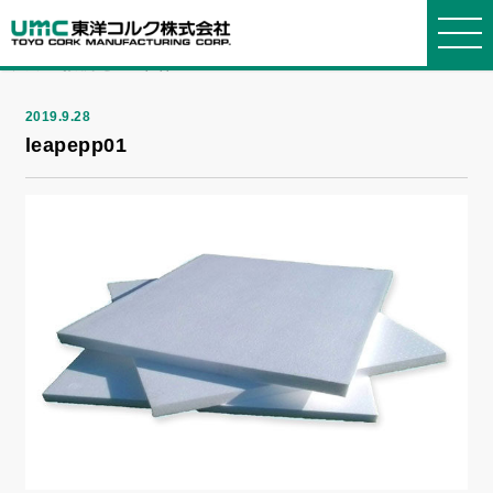
NEWS
お知らせ
トップ
>
お知らせ
> leapepp01
2019.9.28
leapepp01
東洋コルクについて
事業紹介
製品紹介
会社情報
お知らせ・よくある質問
WORKS
PRODUCTS
COMPANY
ABOUT
INFORMATION
東洋コ
事業紹
製品
会社概
選ばれ
発泡ス
ブロッ
グルー
お知ら
よくあ
ルクについ
介
要
る理由
チロールに
ク
プ会社
せ
る質問
て
ついて
箱物
品質・
断熱
社長メ
プライ
お問い
環境方針
コルク
材・緩衝材
ッセージ
設備
バシーポリ
合せ
について
シー
建築土
経営理
オリジ
発泡ポ
沿革・
木
念
ナルオーダ
リプロピレ
歴史
ー
ン
採用情
報
リサイ
機能材
簡易組
クル
立ベッド