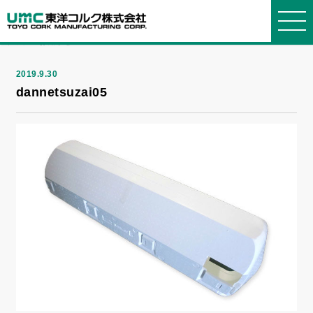
NEWS
お知らせ
トップ
>
お知らせ
> dannetsuzai05
2019.9.30
dannetsuzai05
東洋コルクについて
事業紹介
製品紹介
会社情報
お知らせ・よくある質問
WORKS
PRODUCTS
COMPANY
ABOUT
INFORMATION
東洋コ
事業紹
製品
会社概
選ばれ
発泡ス
ブロッ
グルー
お知ら
よくあ
ルクについ
介
要
る理由
チロールに
ク
プ会社
せ
る質問
て
ついて
箱物
品質・
断熱
社長メ
プライ
お問い
環境方針
コルク
材・緩衝材
ッセージ
設備
バシーポリ
合せ
について
シー
建築土
経営理
オリジ
発泡ポ
沿革・
木
念
ナルオーダ
リプロピレ
歴史
ー
ン
採用情
報
リサイ
機能材
簡易組
クル
立ベッド