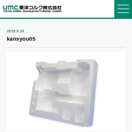
NEWS
お知らせ
トップ
>
お知らせ
> kansyou05
2019.9.30
kansyou05
東洋コルクについて
事業紹介
製品紹介
会社情報
お知らせ・よくある質問
WORKS
PRODUCTS
COMPANY
ABOUT
INFORMATION
東洋コ
事業紹
製品
会社概
選ばれ
発泡ス
ブロッ
グルー
お知ら
よくあ
ルクについ
介
要
る理由
チロールに
ク
プ会社
せ
る質問
て
ついて
箱物
品質・
断熱
社長メ
プライ
お問い
環境方針
コルク
材・緩衝材
ッセージ
設備
バシーポリ
合せ
について
シー
建築土
経営理
オリジ
発泡ポ
沿革・
木
念
ナルオーダ
リプロピレ
歴史
ー
ン
採用情
報
リサイ
機能材
簡易組
クル
立ベッド