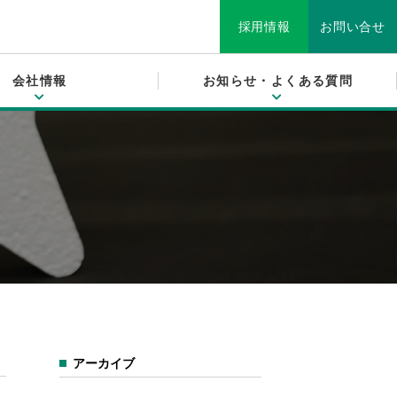
採用情報
お問い合せ
会社情報
お知らせ・よくある質問
選ばれる理由
発泡スチロールについて
ブロック
グループ会社
よくある質問
設備
断熱材・緩衝材
社長メッセージ
お問い合せ
リサイクル
発泡ポリプロピレン
沿革・歴史
簡易組立ベッド「床にポン！」
アーカイブ