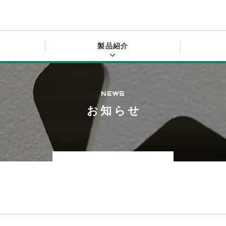
製品紹介
東洋コルクについて
事業紹介
製品紹介
会社情報
お知らせ・よくある質問
WORKS
PRODUCTS
COMPANY
ABOUT
INFORMATION
NEWS
東洋コルクについて
事業紹介
製品
会社概要
お知らせ
お知らせ
コルクについて
箱物
品質・環境方針
プライバシーポリシー
オリジナルオーダー
建築土木
経営理念
機能材
採用情報