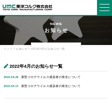
NEWS
お知らせ
東洋コルクについて
事業紹介
製品紹介
会社情報
お知らせ・よくある質問
WORKS
PRODUCTS
COMPANY
ABOUT
INFORMATION
トップ
>
お知らせ
> 2022年4月のお知らせ一覧
東洋コ
事業紹
製品
会社概
選ばれ
発泡ス
ブロッ
グルー
お知ら
よくあ
ルクについ
介
要
る理由
チロールに
ク
プ会社
せ
る質問
て
ついて
2022年4月のお知らせ一覧
箱物
品質・
断熱
社長メ
プライ
お問い
環境方針
コルク
材・緩衝材
ッセージ
設備
バシーポリ
合せ
新型コロナウイルス感染者の発生について
2022.04.28
について
シー
建築土
経営理
オリジ
発泡ポ
沿革・
新型コロナウイルス感染者の発生について
2022.04.13
木
念
ナルオーダ
リプロピレ
歴史
ー
ン
採用情
報
リサイ
機能材
簡易組
クル
立ベッド