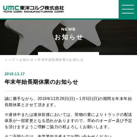
NEWS
お知らせ
東洋コルクについて
事業紹介
製品紹介
会社情報
お知らせ・よくある質問
WORKS
PRODUCTS
COMPANY
ABOUT
INFORMATION
トップ
>
お知らせ
> 年末年始長期休業のお知らせ
東洋コ
事業紹
製品
会社概
選ばれ
発泡ス
ブロッ
グルー
お知ら
よくあ
ルクについ
介
要
る理由
チロールに
ク
プ会社
2019.12.17
せ
る質問
て
ついて
年末年始長期休業のお知らせ
箱物
品質・
断熱
社長メ
プライ
お問い
環境方針
コルク
材・緩衝材
ッセージ
設備
バシーポリ
合せ
について
誠に勝手ながら、2019年12月29日(日)～1月5日(日)の期間を年末年始
シー
建築土
経営理
オリジ
発泡ポ
沿革・
長期休業とさせて頂きます。
木
念
ナルオーダ
リプロピレ
歴史
ー
ン
※連休中または連休前後においては、荷物の量によりトラックの配送
体系が一部変更となる恐れがありますので、早めのオーダー及び予定
採用情
を頂けますようご理解ご協力の程よろしくお願いします。
報
リサイ
機能材
簡易組
クル
立ベッド
※ご不明な点は、各営業担当者までお問い合わせください。