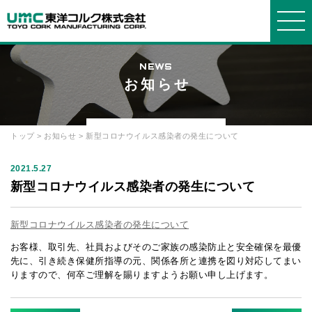
NEWS
お知らせ
東洋コルクについて
事業紹介
製品紹介
会社情報
お知らせ・よくある質問
WORKS
PRODUCTS
COMPANY
ABOUT
INFORMATION
トップ
>
お知らせ
> 新型コロナウイルス感染者の発生について
東洋コ
事業紹
製品
会社概
選ばれ
発泡ス
ブロッ
グルー
お知ら
よくあ
ルクについ
介
要
る理由
チロールに
ク
プ会社
2021.5.27
せ
る質問
て
ついて
新型コロナウイルス感染者の発生について
箱物
品質・
断熱
社長メ
プライ
お問い
環境方針
コルク
材・緩衝材
ッセージ
設備
バシーポリ
合せ
について
新型コロナウイルス感染者の発生について
シー
建築土
経営理
オリジ
発泡ポ
沿革・
お客様、取引先、社員およびそのご家族の感染防止と安全確保を最優
木
念
ナルオーダ
リプロピレ
歴史
ー
ン
先に、引き続き保健所指導の元、関係各所と連携を図り対応してまい
りますので、何卒ご理解を賜りますようお願い申し上げます。
採用情
報
リサイ
機能材
簡易組
クル
立ベッド