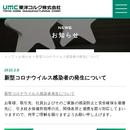
NEWS
お知らせ
東洋コルクについて
事業紹介
製品紹介
会社情報
お知らせ・よくある質問
WORKS
PRODUCTS
COMPANY
ABOUT
INFORMATION
トップ
>
お知らせ
> 新型コロナウイルス感染者の発生について
東洋コ
事業紹
製品
会社概
選ばれ
発泡ス
ブロッ
グルー
お知ら
よくあ
ルクについ
介
要
る理由
チロールに
ク
プ会社
2022.2.8
せ
る質問
て
ついて
新型コロナウイルス感染者の発生について
箱物
品質・
断熱
社長メ
プライ
お問い
環境方針
コルク
材・緩衝材
ッセージ
設備
バシーポリ
合せ
について
新型コロナウイルス感染者発生について
シー
建築土
経営理
オリジ
発泡ポ
沿革・
お客様、取引先、社員およびそのご家族の感染防止と安全確保を最優
木
念
ナルオーダ
リプロピレ
歴史
ー
ン
先に、引き続き保健所指導の元、関係各所と連携を図り対応してまい
りますので、何卒ご理解を賜りますようお願い申し上げます。
採用情
報
リサイ
機能材
簡易組
クル
立ベッド