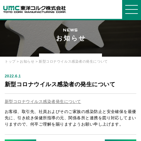
NEWS
お知らせ
東洋コルクについて
事業紹介
製品紹介
会社情報
お知らせ・よくある質問
WORKS
PRODUCTS
COMPANY
ABOUT
INFORMATION
トップ
>
お知らせ
> 新型コロナウイルス感染者の発生について
東洋コ
事業紹
製品
会社概
選ばれ
発泡ス
ブロッ
グルー
お知ら
よくあ
ルクについ
介
要
る理由
チロールに
ク
プ会社
2022.6.1
せ
る質問
て
ついて
新型コロナウイルス感染者の発生について
箱物
品質・
断熱
社長メ
プライ
お問い
環境方針
コルク
材・緩衝材
ッセージ
設備
バシーポリ
合せ
について
新型コロナウイルス感染者発生について
シー
建築土
経営理
オリジ
発泡ポ
沿革・
お客様、取引先、社員およびそのご家族の感染防止と安全確保を最優
木
念
ナルオーダ
リプロピレ
歴史
ー
ン
先に、引き続き保健所指導の元、関係各所と連携を図り対応してまい
りますので、何卒ご理解を賜りますようお願い申し上げます。
採用情
報
リサイ
機能材
簡易組
クル
立ベッド