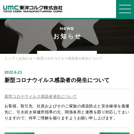
NEWS
お知らせ
東洋コルクについて
事業紹介
製品紹介
会社情報
お知らせ・よくある質問
WORKS
PRODUCTS
COMPANY
ABOUT
INFORMATION
トップ
>
お知らせ
> 新型コロナウイルス感染者の発生について
東洋コ
事業紹
製品
会社概
選ばれ
発泡ス
ブロッ
グルー
お知ら
よくあ
ルクについ
介
要
る理由
チロールに
ク
プ会社
2022.6.21
せ
る質問
て
ついて
新型コロナウイルス感染者の発生について
箱物
品質・
断熱
社長メ
プライ
お問い
環境方針
コルク
材・緩衝材
ッセージ
設備
バシーポリ
合せ
について
新型コロナウイルス感染者発生について
シー
建築土
経営理
オリジ
発泡ポ
沿革・
お客様、取引先、社員およびそのご家族の感染防止と安全確保を最優
木
念
ナルオーダ
リプロピレ
歴史
ー
ン
先に、引き続き保健所指導の元、関係各所と連携を図り対応してまい
りますので、何卒ご理解を賜りますようお願い申し上げます。
採用情
報
リサイ
機能材
簡易組
クル
立ベッド