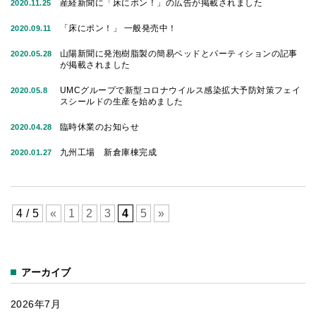
産経新聞に「床にポン！」の広告が掲載されました
2020.11.25
「床にポ
ン！」
「床にポン！」 一般発売中！
2020.09.11
山陽新聞に発泡樹脂製の簡易ベッドとパーティションの記事
2020.05.28
が掲載されました
UMCグループで新型コロナウイルス感染拡大予防対策フェイ
2020.05.8
スシールドの生産を始めました
臨時休業のお知らせ
2020.04.28
九州工場 新倉庫棟完成
2020.01.27
4 / 5
«
1
2
3
4
5
»
アーカイブ
2026年7月