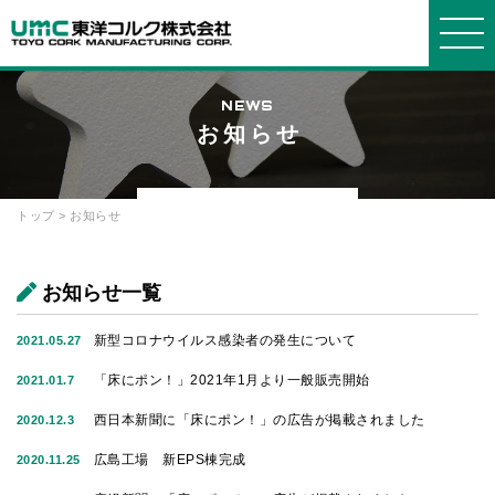
NEWS
お知らせ
東洋コルクについて
事業紹介
製品紹介
会社情報
お知らせ・よくある質問
WORKS
PRODUCTS
COMPANY
ABOUT
INFORMATION
トップ
> お知らせ
東洋コ
事業紹
製品
会社概
選ばれ
発泡ス
ブロッ
グルー
お知ら
よくあ
ルクについ
介
要
る理由
チロールに
ク
プ会社
せ
る質問
て
ついて
お知らせ一覧
箱物
品質・
断熱
社長メ
プライ
お問い
環境方針
コルク
材・緩衝材
ッセージ
設備
バシーポリ
合せ
新型コロナウイルス感染者の発生について
2021.05.27
について
シー
建築土
経営理
オリジ
発泡ポ
沿革・
「床にポン！」2021年1月より一般販売開始
2021.01.7
木
念
ナルオーダ
リプロピレ
歴史
ー
ン
西日本新聞に「床にポン！」の広告が掲載されました
2020.12.3
採用情
広島工場 新EPS棟完成
2020.11.25
報
リサイ
機能材
簡易組
クル
立ベッド